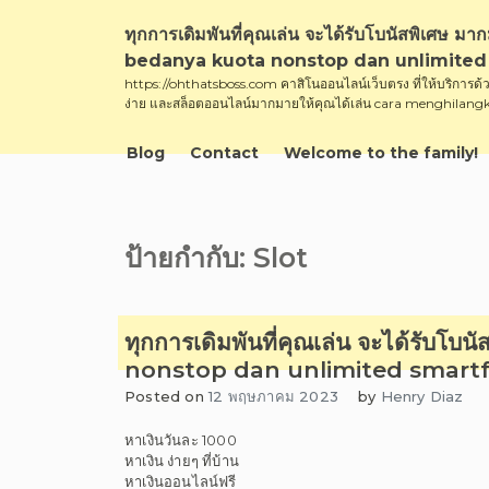
Skip
to
ทุกการเดิมพันที่คุณเล่น จะได้รับโบนัสพิเศษ ม
content
bedanya kuota nonstop dan unlimited
https://ohthatsboss.com คาสิโนออนไลน์เว็บตรง ที่ให้บริการด้
ง่าย และสล็อตออนไลน์มากมายให้คุณได้เล่น cara menghilang
Blog
Contact
Welcome to the family!
ป้ายกำกับ:
Slot
ทุกการเดิมพันที่คุณเล่น จะได้รับ
nonstop dan unlimited smart
Posted on
12 พฤษภาคม 2023
by
Henry Diaz
หาเงินวันละ 1000
หาเงิน ง่ายๆ ที่บ้าน
หาเงินออนไลน์ฟรี