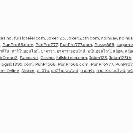
Casino
,
fullsloteiei.com
,
Joker123
,
Joker123th.com
,
no1huay
,
no1hu
6
,
PunPro66.com
,
PunPro777
,
PunPro777.com
,
Pussy888
,
sagame
าสิโน
,
คาสิโนออนไลน์
,
บาคาร่า
,
บาคาร่าออนไลน์
,
พนันออนไลน์
,
สล็อต
,
สล็
AGroup2
,
Baccarat
,
Casino
,
fullsloteiei.com
,
Joker123
,
Joker123th
,
pgslot999.com
,
PunPro66
,
PunPro66.com
,
PunPro777
,
PunPro7
lot Online
,
Slotxo
,
คาสิโน
,
คาสิโนออนไลน์
,
บาคาร่า
,
บาคาร่าออนไลน์
,
พน