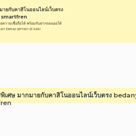
ากมายกับคาสิโนออนไลน์เว็บตรง
 smartfren
วยความเชื่อถือได้ พร้อมกับฝากถอนออโต้
kan bekas semen di kaki
โบนัสพิเศษ มากมายกับคาสิโนออนไลน์เว็บตรง bed
fren