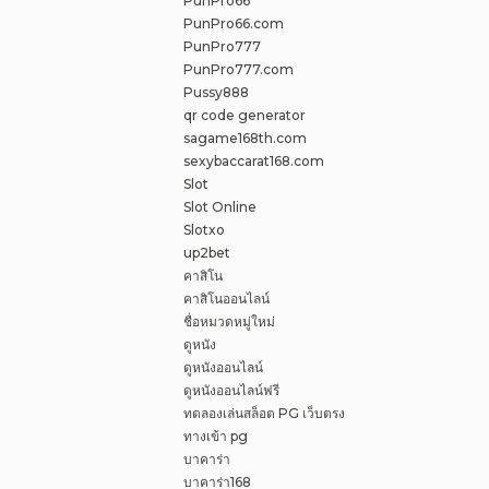
PunPro66
PunPro66.com
PunPro777
PunPro777.com
Pussy888
qr code generator
sagame168th.com
sexybaccarat168.com
Slot
Slot Online
Slotxo
up2bet
คาสิโน
คาสิโนออนไลน์
ชื่อหมวดหมู่ใหม่
ดูหนัง
ดูหนังออนไลน์
ดูหนังออนไลน์ฟรี
ทดลองเล่นสล็อต PG เว็บตรง
ทางเข้า pg
บาคาร่า
บาคาร่า168