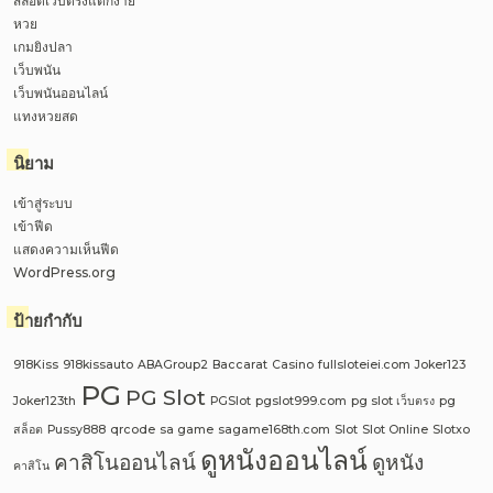
สล็อตเว็บตรงแตกง่าย
หวย
เกมยิงปลา
เว็บพนัน
เว็บพนันออนไลน์
แทงหวยสด
นิยาม
เข้าสู่ระบบ
เข้าฟีด
แสดงความเห็นฟีด
WordPress.org
ป้ายกำกับ
918Kiss
918kissauto
ABAGroup2
Baccarat
Casino
fullsloteiei.com
Joker123
PG
PG Slot
Joker123th
PGSlot
pgslot999.com
pg slot เว็บตรง
pg
สล็อต
Pussy888
qrcode
sa game
sagame168th.com
Slot
Slot Online
Slotxo
ดูหนังออนไลน์
คาสิโนออนไลน์
ดูหนัง
คาสิโน