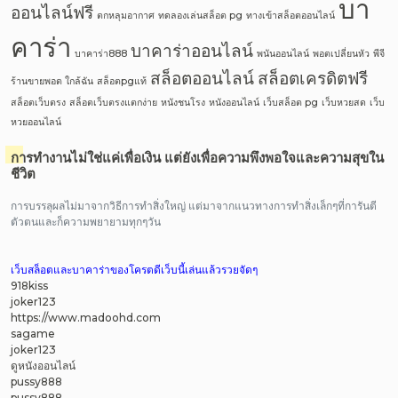
บา
ออนไลน์ฟรี
ตกหลุมอากาศ
ทดลองเล่นสล็อต pg
ทางเข้าสล็อตออนไลน์
คาร่า
บาคาร่าออนไลน์
บาคาร่า888
พนันออนไลน์
พอตเปลี่ยนหัว
พีจี
สล็อตออนไลน์
สล็อตเครดิตฟรี
ร้านขายพอต ใกล้ฉัน
สล็อตpgแท้
สล็อตเว็บตรง
สล็อตเว็บตรงแตกง่าย
หนังชนโรง
หนังออนไลน์
เว็บสล็อต pg
เว็บหวยสด
เว็บ
หวยออนไลน์
การทำงานไม่ใช่แค่เพื่อเงิน แต่ยังเพื่อความพึงพอใจและความสุขใน
ชีวิต
การบรรลุผลไม่มาจากวิธีการทำสิ่งใหญ่ แต่มาจากแนวทางการทำสิ่งเล็กๆที่การันตี
ตัวตนและก็ความพยายามทุกๆวัน
เว็บสล็อตและบาคาร่าของโครตดีเว็บนี้เล่นแล้วรวยจัดๆ
918kiss
joker123
https://www.madoohd.com
sagame
joker123
ดูหนังออนไลน์
pussy888
pussy888