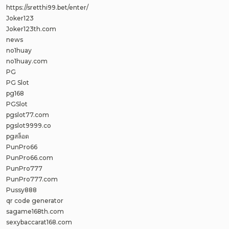
https://sretthi99.bet/enter/
Joker123
Joker123th.com
news
no1huay
no1huay.com
PG
PG Slot
pg168
PGSlot
pgslot77.com
pgslot9999.co
pgสล็อต
PunPro66
PunPro66.com
PunPro777
PunPro777.com
Pussy888
qr code generator
sagame168th.com
sexybaccarat168.com