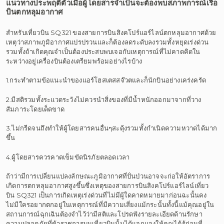
แนวทางประพฤติตัวเมื่อผู้โดยสารจำเป็นจะต้องพบสภาพการณ์เรือ
บินตกหลุมอากาศ
สำหรับเที่ยวบิน SQ321 ของสายการบินสิงคโปร์แอร์ไลน์ตกหลุมอากาศด้วย
เหตุว่าสภาพภูมิอากาศแปรปรวนและก็ต้องลดระดับลงรวมทั้งหยุดเร่งด่วน
รวมทั้งถ้าเกิดคุณจำเป็นต้องประสบพบเจอกับเหตุการณ์ที่ไม่คาดคิดใน
ระหว่างอยู่เครื่องบินต้องเตรียมพร้อมอย่างไรบ้าง
1.กระทำตามข้อแนะนำของแอร์โฮสเตสสจ๊วตและก็นักบินอย่างเคร่งครัด
2.มีสติรวมทั้งระแวดระวังไม่ควรนำสิ่งของที่มีน้ำหนักออกมาจากที่วาง
สัมภาระโดยเด็ดขาด
3.ไม่กรีดจนถึงทำให้ผู้โดยสารคนอื่นๆสะดุ้งรวมทั้งกำเนิดความหวาดได้มาก
ขึ้น
4.ผู้โดยสารควรคาดเข็มขัดนิรภัยตลอดเวลา
ถ้าว่ามีการเปลี่ยนแปลงลักษณะภูมิอากาศที่ปั่นป่วนอาจจะก่อให้อัตราการ
เกิดการตกหลุมอากาศสูงขึ้นซึ่งเหตุของสายการบินสิงคโปร์แอร์ไลน์เที่ยว
บิน SQ321 เป็นการเกิดเหตุเร่งด่วนที่ไม่มีผู้ใดคาดหมายมาก่อนฉะนั้นคง
ไม่มีใครอยากตกอยู่ในเหตุการณ์ที่มีความเสี่ยงแม้กระนั้นทั้งนี้แม้คุณอยู่ใน
สถานการณ์ฉุกเฉินต้องจำไว้ว่ามีสติและโปรดฟังรายละเอียดด้านรักษา
ความปลอดภัยที่ข้าราชการบนเที่ยวบินนั้นได้แจกแจงให้คุณได้รู้ก่อนที่