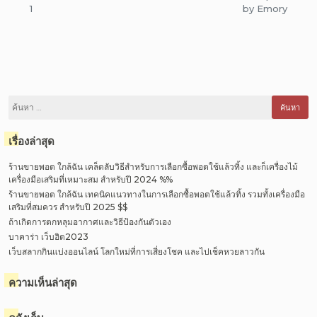
1
by Emory
ค้นหา
สำหรับ:
เรื่องล่าสุด
ร้านขายพอต ใกล้ฉัน เคล็ดลับวิธีสำหรับการเลือกซื้อพอตใช้แล้วทิ้ง และก็เครื่องไม้
เครื่องมือเสริมที่เหมาะสม สำหรับปี 2024 %%
ร้านขายพอต ใกล้ฉัน เทคนิคแนวทางในการเลือกซื้อพอตใช้แล้วทิ้ง รวมทั้งเครื่องมือ
เสริมที่สมควร สำหรับปี 2025 $$
ถ้าเกิดการตกหลุมอากาศและวิธีป้องกันตัวเอง
บาคาร่า เว็บฮิต2023
เว็บสลากกินแบ่งออนไลน์ โลกใหม่ที่การเสี่ยงโชค และไปเช็คหวยลาวกัน
ความเห็นล่าสุด