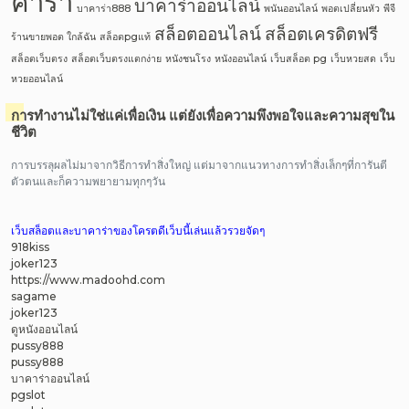
คาร่า
บาคาร่าออนไลน์
บาคาร่า888
พนันออนไลน์
พอตเปลี่ยนหัว
พีจี
สล็อตออนไลน์
สล็อตเครดิตฟรี
ร้านขายพอต ใกล้ฉัน
สล็อตpgแท้
สล็อตเว็บตรง
สล็อตเว็บตรงแตกง่าย
หนังชนโรง
หนังออนไลน์
เว็บสล็อต pg
เว็บหวยสด
เว็บ
หวยออนไลน์
การทำงานไม่ใช่แค่เพื่อเงิน แต่ยังเพื่อความพึงพอใจและความสุขใน
ชีวิต
การบรรลุผลไม่มาจากวิธีการทำสิ่งใหญ่ แต่มาจากแนวทางการทำสิ่งเล็กๆที่การันตี
ตัวตนและก็ความพยายามทุกๆวัน
เว็บสล็อตและบาคาร่าของโครตดีเว็บนี้เล่นแล้วรวยจัดๆ
918kiss
joker123
https://www.madoohd.com
sagame
joker123
ดูหนังออนไลน์
pussy888
pussy888
บาคาร่าออนไลน์
pgslot