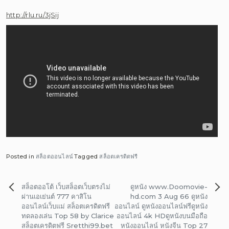
http://rlu.ru/3jSij
Posted in
สล็อตออนไลน์
Tagged
สล็อตเครดิตฟรี
แนะแนว
สล็อตออโต้ เว็บสล็อตเว็บตรงไม่
ดูหนัง www.Doomovie-
เรื่อง
ผ่านเอเย่นต์ 777 คาสิโน
hd.com 3 Aug 66 ดูหนัง
ออนไลน์เว็บแม่ สล็อตเครดิตฟรี
ออนไลน์ ดูหนังออนไลน์ฟรีดูหนัง
ทดลองเล่น Top 58 by Clarice
ออนไลน์ 4k HDดูหนังบนมือถือ
สล็อตเครดิตฟรี Sretthi99.bet
หนังออนไลน์ หนังจีน Top 27