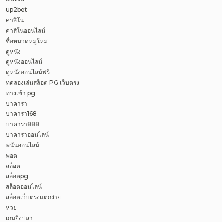
up2bet
คาสิโน
คาสิโนออนไลน์
ชื่อหมวดหมู่ใหม่
ดูหนัง
ดูหนังออนไลน์
ดูหนังออนไลน์ฟรี
ทดลองเล่นสล็อต PG เว็บตรง
ทางเข้า pg
บาคาร่า
บาคาร่า168
บาคาร่า888
บาคาร่าออนไลน์
พนันออนไลน์
พอต
สล็อต
สล็อตpg
สล็อตออนไลน์
สล็อตเว็บตรงแตกง่าย
หวย
เกมยิงปลา