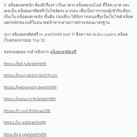
3. สล็อตแตกหนัก ต้องมีเรื่องราวในแวดวง สล็อตออนไลน์ ที่ใสสะอาด และ
เคยเป็น สล็อตเครดิตฟรีเว็บไซต์ตรง มาก่อน เพื่อเป็นการกรองผู้เข้ารับเลือก
เป็นเว็บ สล็อตแตกหนัก ขั้นต้น ก่อนที่จะได้รับการเสนอชื่อเป็นเว็บไซต์ สล็อต
แตกหนักของแท้ในอนาคตถ้าหากผ่านการตรวจสอบมาตรฐาน
slot สล็อตเครดิตฟรี m.sretthi99.bet 17 สิงหา 66 Ardis casino สล็อต
เว็บตรงแจกบ่อย Top 52
ขอขอบคุณมากอ้างอิงจาก
สล็อตเครดิตฟรี
https://bit.ly/sretthi99
https://ow.ly/p1Qy50OTnzG
https://rebrand.ly/sretthi99
https://wow.in.th/sretthi99
https://t.co/LfHSpseJ3E
https://is.gd/sretthi99
http://gg.gg/sretthi99